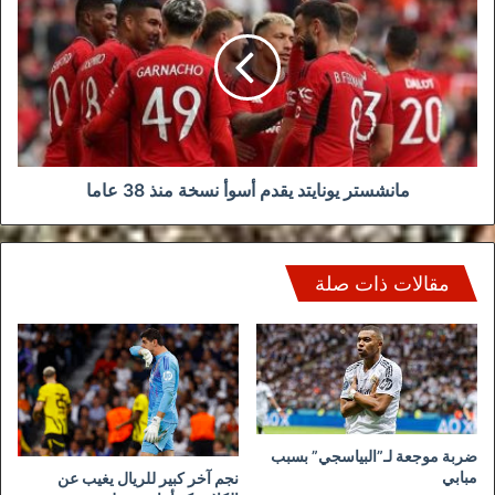
يونايتد
يقدم
أسوأ
نسخة
منذ
38
عاما
مانشستر يونايتد يقدم أسوأ نسخة منذ 38 عاما
مقالات ذات صلة
ضربة موجعة لـ”البياسجي” بسبب
مبابي
نجم آخر كبير للريال يغيب عن