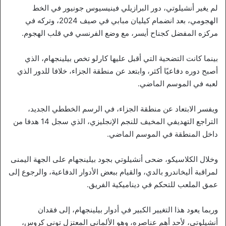
لم يغير أنشيلوتي، دور البرازيلي فينيسيوس جونيور في الخط
الهجومي، بعد انضمام كيليان مبابي في صيف 2024، وتركه في
مركزه المفضل كجناح أيسر، مع وضع الفرنسي في قلب الهجوم.
بينما كانت التضحية التي أقبل عليها كارلو تخص بيلينجهام، الذي
أصبح دوره دفاعيًا أكثر، وابتعد عن منطقة الجزاء، خلافا للدور الذي
لعبه في الموسم الماضي.
ويفسر الابتعاد عن منطقة الجزاء، في الرسم الخططي الجديد،
التراجع التهديفي المخيف للنجم الإنجليزي، الذي سجل 14 هدفا من
داخل المنطقة في الموسم الماضي.
وخلال الكلاسيكو، ضحى أنشيلوتي بجود بيلينجهام على الجهة اليمنى
لمراقبة أليخاندرو بالدي، والقيام ببعض الأدوار الدفاعية، والرجوع إلى
عمق الملعب للتحكم في ديناميكية الفريق.
وربما يعود هذا التغيير الكبير في أدوار بيلينجهام، إلى فقدان
أنشيلوتي، لأحد أهم عناصره، وهو الألماني المعتزل توني كروس،