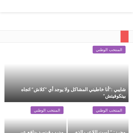
المنتخب الوطني
شايبي :”أنا خاطيني المشاكل ولا يوجد أي “كلاش” اتجاه
بيتكوفيتش”
المنتخب الوطني
المنتخب الوطني
محرز: ” لست اللاعب الذي
مدرب فينورد يدافع عن