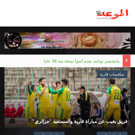
مانشستر يونايتد يقدم أسوأ نسخة منذ 38 عاما
منافسات قارية
فريق يغيب عن مباراة قارية والمستفيد “جزائري”
إ